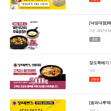
[낙성대점]배
기간 : 2017년 4
장도뚝배기 
기간 : ~
[송파나루역
기간 : ~