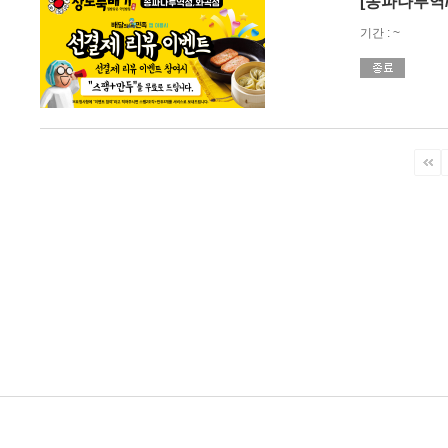
[송파나루역
기간 : ~