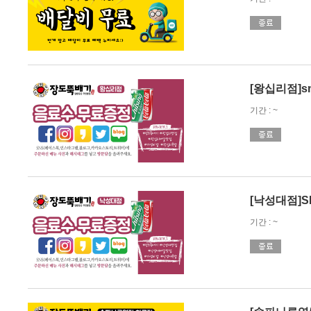
[왕십리점]s
기간 : ~
[낙성대점]
기간 : ~